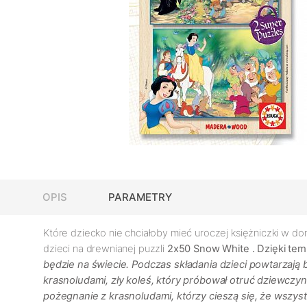
OPIS
PARAMETRY
Które dziecko nie chciałoby mieć uroczej księżniczki w d
dzieci na drewnianej puzzli
2x50 Snow White
. Dzięki te
będzie na świecie. Podczas składania dzieci powtarzają
krasnoludami, zły koleś, który próbował otruć dziewczynę
pożegnanie z krasnoludami, którzy cieszą się, że wszyst