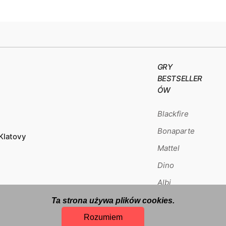
GRY
BESTSELLER
ÓW
Blackfire
Bonaparte
Klatovy
Mattel
Dino
Albi
Ta strona używa plików cookies.
Rozumiem