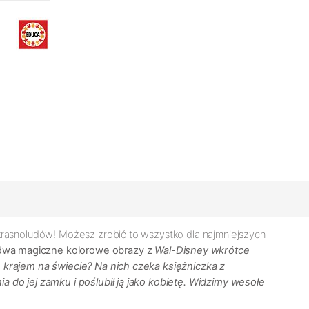
 krasnoludów! Możesz zrobić to wszystko dla najmniejszych
 dwa magiczne kolorowe obrazy z
Wal-Disney
wkrótce
ym krajem na świecie?
Na nich czeka księżniczka z
a do jej zamku i poślubił ją jako kobietę. Widzimy wesołe