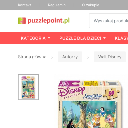
Kontakt
Regulamin
O zakupie
Szukaj
KATEGORIA
PUZZLE DLA DZIECI
KLAS
Strona główna
Autorzy
Walt Disney