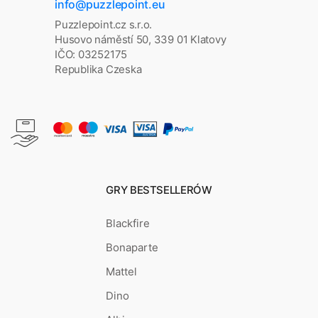
info@puzzlepoint.eu
Puzzlepoint.cz s.r.o.
Husovo náměstí 50, 339 01 Klatovy
IČO: 03252175
Republika Czeska
GRY BESTSELLERÓW
Blackfire
Bonaparte
Mattel
Dino