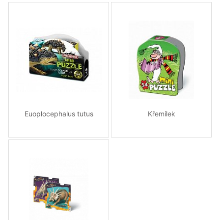
Euoplocephalus tutus
Křemílek