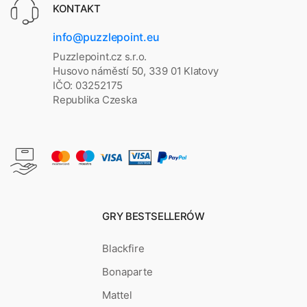
KONTAKT
info@puzzlepoint.eu
Puzzlepoint.cz s.r.o.
Husovo náměstí 50, 339 01 Klatovy
IČO: 03252175
Republika Czeska
GRY BESTSELLERÓW
Blackfire
Bonaparte
Mattel