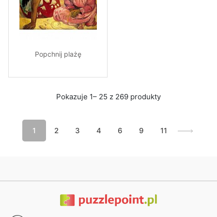
Popchnij plażę
Pokazuje 1– 25 z 269 produkty
1
2
3
4
6
9
11