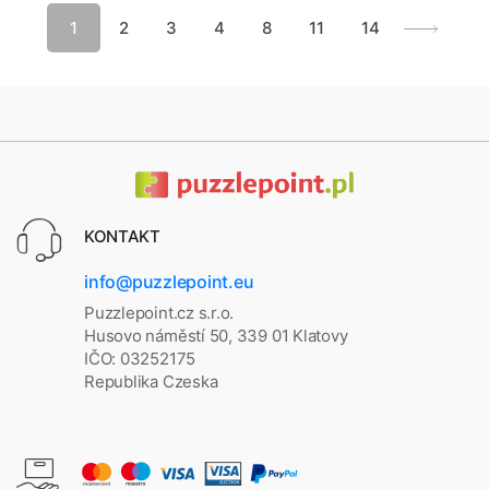
1
2
3
4
8
11
14
KONTAKT
info@puzzlepoint.eu
Puzzlepoint.cz s.r.o.
Husovo náměstí 50, 339 01 Klatovy
IČO: 03252175
Republika Czeska