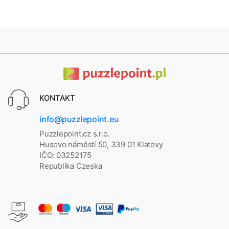
KONTAKT
info@puzzlepoint.eu
Puzzlepoint.cz s.r.o.
Husovo náměstí 50, 339 01 Klatovy
IČO: 03252175
Republika Czeska