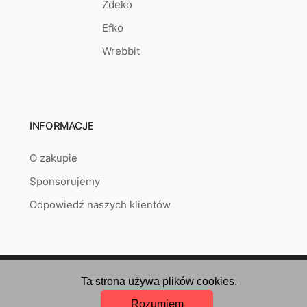
Zdeko
Efko
Wrebbit
INFORMACJE
O zakupie
Sponsorujemy
Odpowiedź naszych klientów
Copyright © 2026
puzzlepoint.pl
Created by
RETAILYS.
Ta strona używa plików cookies.
Rozumiem