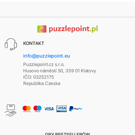
KONTAKT
info@puzzlepoint.eu
Puzzlepoint.cz s.r.o.
Husovo náměstí 50, 339 01 Klatovy
IČO: 03252175
Republika Czeska
GRY BESTSELLERÓW