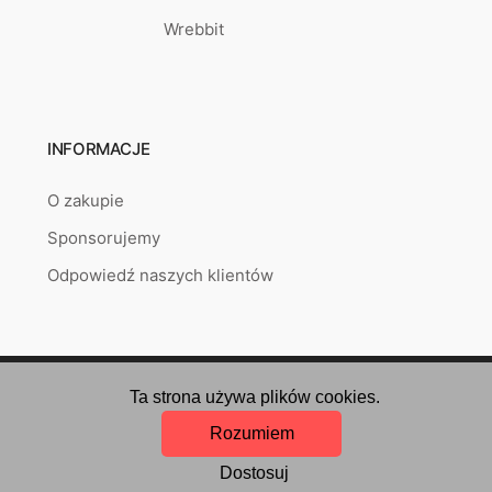
Wrebbit
INFORMACJE
O zakupie
Sponsorujemy
Odpowiedź naszych klientów
Copyright © 2026
puzzlepoint.pl
Created by
RETAILYS.
Ta strona używa plików cookies.
Rozumiem
Dostosuj