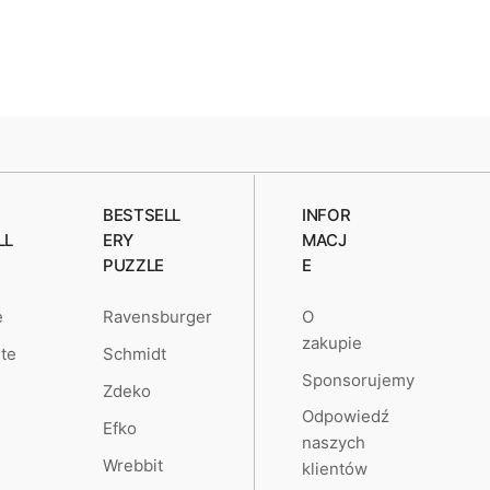
BESTSELL
INFOR
LL
ERY
MACJ
PUZZLE
E
O
e
Ravensburger
zakupie
te
Schmidt
Sponsorujemy
Zdeko
Odpowiedź
Efko
naszych
Wrebbit
klientów