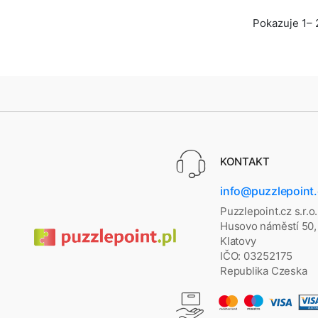
Pokazuje 1– 
KONTAKT
info@puzzlepoint
Puzzlepoint.cz s.r.o.
Husovo náměstí 50,
Klatovy
IČO: 03252175
Republika Czeska