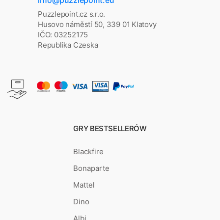
info@puzzlepoint.eu
Puzzlepoint.cz s.r.o.
Husovo náměstí 50, 339 01 Klatovy
IČO: 03252175
Republika Czeska
GRY BESTSELLERÓW
Blackfire
Bonaparte
Mattel
Dino
Albi