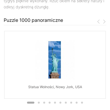
tygrys pięknie wykonany. Rzuć okiem na sekrety natury i
odkryj dyskretną dżunglę.
Puzzle 1000 panoramiczne
Statua Wolności, Nowy Jork, USA