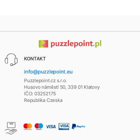
KONTAKT
info@puzzlepoint.eu
Puzzlepoint.cz s.r.o.
Husovo náměstí 50, 339 01 Klatovy
IČO: 03252175
Republika Czeska