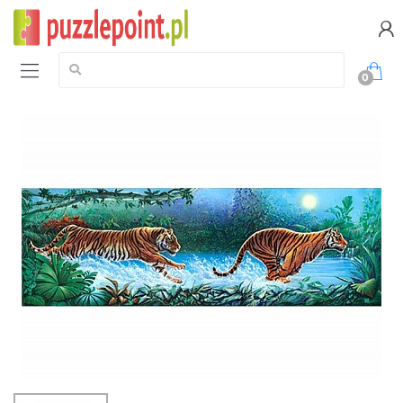
Szukaj:
0