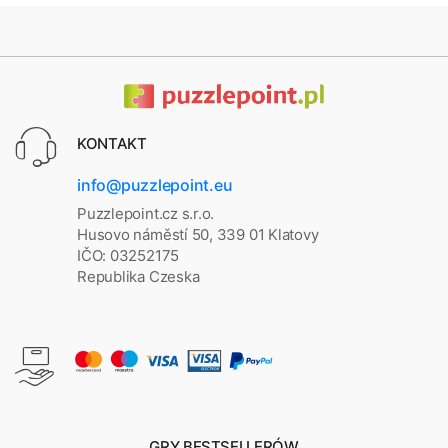
KONTAKT
info@puzzlepoint.eu
Puzzlepoint.cz s.r.o.
Husovo náměstí 50, 339 01 Klatovy
IČO: 03252175
Republika Czeska
GRY BESTSELLERÓW