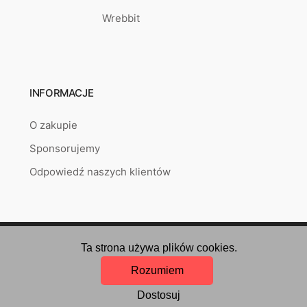
Wrebbit
INFORMACJE
O zakupie
Sponsorujemy
Odpowiedź naszych klientów
Copyright © 2026
puzzlepoint.pl
Created by
RETAILYS.
Ta strona używa plików cookies.
Rozumiem
Dostosuj