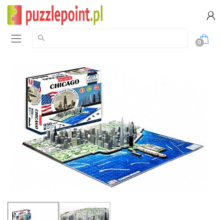
Szukaj:
0