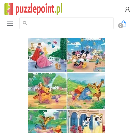
Szukaj:
0