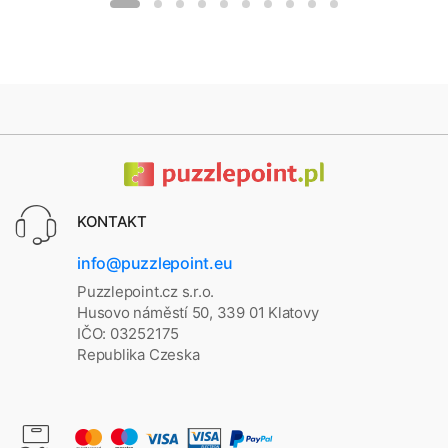
KONTAKT
info@puzzlepoint.eu
Puzzlepoint.cz s.r.o.
Husovo náměstí 50, 339 01 Klatovy
IČO: 03252175
Republika Czeska