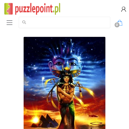
Szukaj:
0