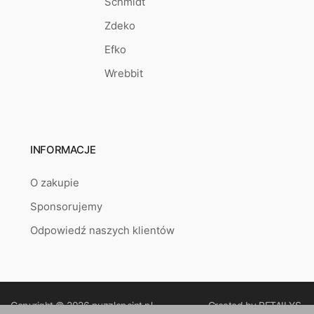
Schmidt
Zdeko
Efko
Wrebbit
INFORMACJE
O zakupie
Sponsorujemy
Odpowiedź naszych klientów
Copyright © 2026
puzzlepoint.pl
Created by
RETAILYS.