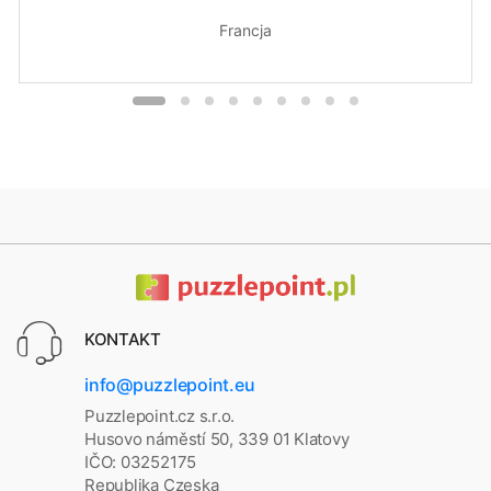
Francja
KONTAKT
info@puzzlepoint.eu
Puzzlepoint.cz s.r.o.
Husovo náměstí 50, 339 01 Klatovy
IČO: 03252175
Republika Czeska