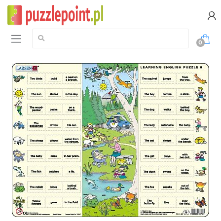
Szukaj:
0