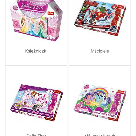
Księżniczki
Mściciele
Sofia First
Mój mały kucyk