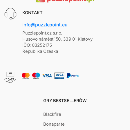
KONTAKT
info@puzzlepoint.eu
Puzzlepoint.cz s.r.o.
Husovo náměstí 50, 339 01 Klatovy
IČO: 03252175
Republika Czeska
GRY BESTSELLERÓW
Blackfire
Bonaparte