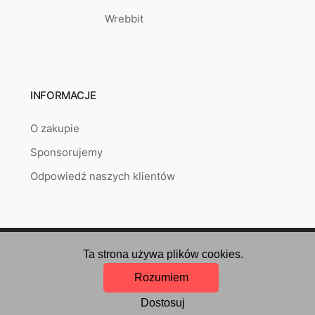
Wrebbit
INFORMACJE
O zakupie
Sponsorujemy
Odpowiedź naszych klientów
Copyright © 2026
puzzlepoint.pl
Created by
RETAILYS.
Ta strona używa plików cookies.
Rozumiem
Dostosuj