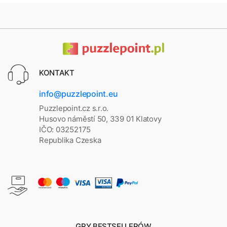
KONTAKT
info@puzzlepoint.eu
Puzzlepoint.cz s.r.o.
Husovo náměstí 50, 339 01 Klatovy
IČO: 03252175
Republika Czeska
GRY BESTSELLERÓW