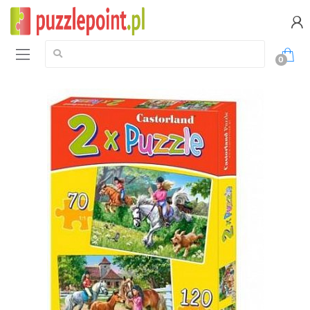
Szukaj:
0