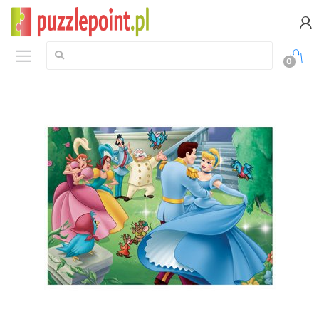
Szukaj:
0