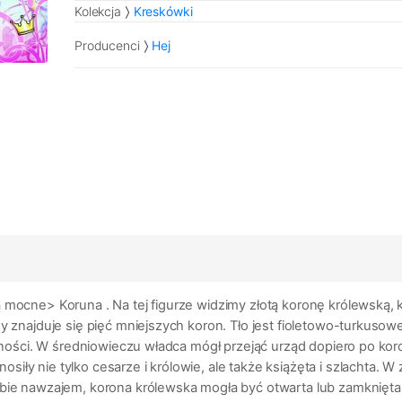
Kolekcja
Kreskówki
Producenci
Hej
ędą mocne> Koruna
. Na tej figurze widzimy złotą koronę królewską, 
y znajduje się pięć mniejszych koron. Tło jest fioletowo-turkusowe
godności. W średniowieczu władca mógł przejąć urząd dopiero po ko
y nie tylko cesarze i królowie, ale także książęta i szlachta. W z
ebie nawzajem, korona królewska mogła być otwarta lub zamknięta, a 