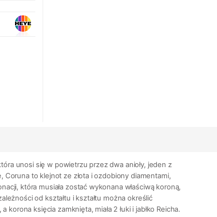
która unosi się w powietrzu przez dwa anioły, jeden z
, Coruna to klejnot ze złota i ozdobiony diamentami,
ronacji, która musiała zostać wykonana właściwą koroną,
ależności od kształtu i kształtu można określić
korona księcia zamknięta, miała 2 łuki i jabłko Reicha.