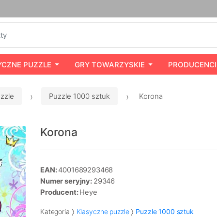
YCZNE PUZZLE
GRY TOWARZYSKIE
PRODUCENCI
zzle
Puzzle 1000 sztuk
Korona
Korona
EAN:
4001689293468
Numer seryjny:
29346
Producent:
Heye
Kategoria
Klasyczne puzzle
Puzzle 1000 sztuk