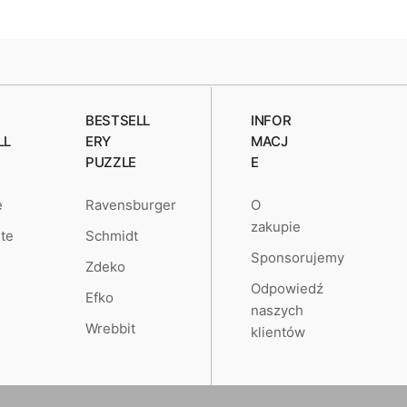
BESTSELL
INFOR
LL
ERY
MACJ
PUZZLE
E
O
e
Ravensburger
zakupie
te
Schmidt
Sponsorujemy
Zdeko
Odpowiedź
Efko
naszych
Wrebbit
klientów