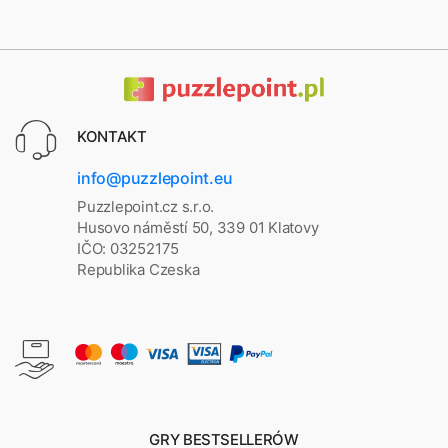
KONTAKT
info@puzzlepoint.eu
Puzzlepoint.cz s.r.o.
Husovo náměstí 50, 339 01 Klatovy
IČO: 03252175
Republika Czeska
GRY BESTSELLERÓW