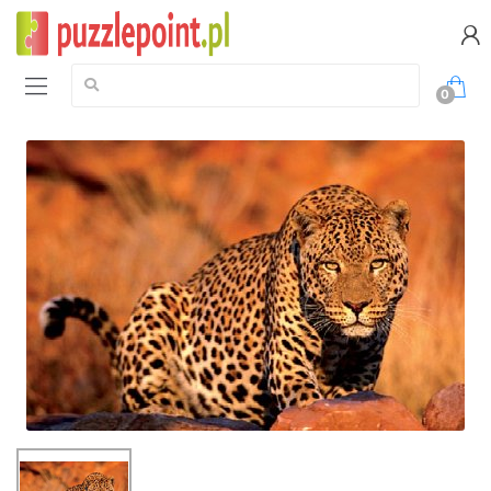
Szukaj:
0