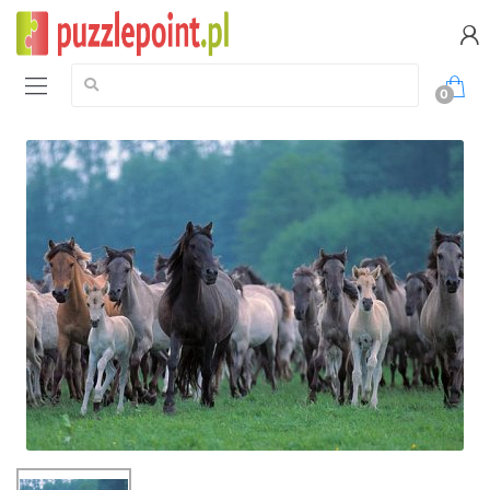
Szukaj:
0