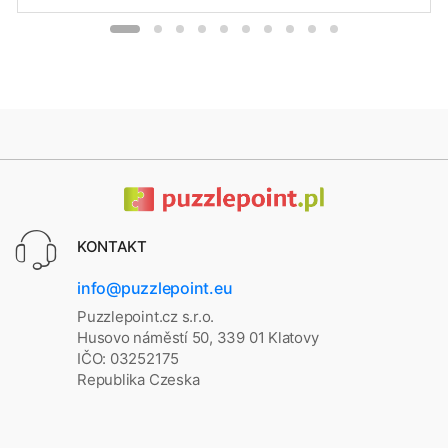
KONTAKT
info@puzzlepoint.eu
Puzzlepoint.cz s.r.o.
Husovo náměstí 50, 339 01 Klatovy
IČO: 03252175
Republika Czeska