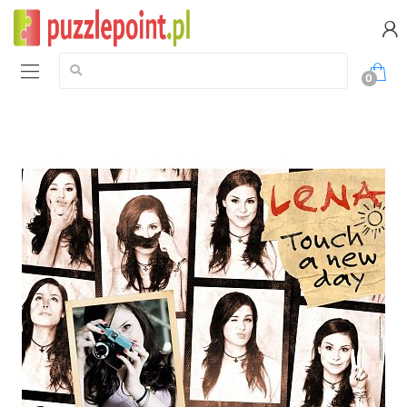
Szukaj:
0