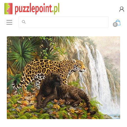
Szukaj:
0