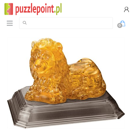
Szukaj:
0