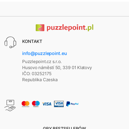
KONTAKT
info@puzzlepoint.eu
Puzzlepoint.cz s.r.o.
Husovo náměstí 50, 339 01 Klatovy
IČO: 03252175
Republika Czeska
GRY BESTSELLERÓW