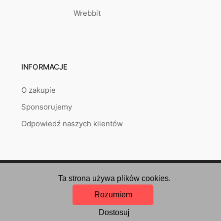
Wrebbit
INFORMACJE
O zakupie
Sponsorujemy
Odpowiedź naszych klientów
Copyright © 2026
puzzlepoint.pl
Created by
RETAILYS.
Ta strona używa plików cookies.
Rozumiem
Dostosuj