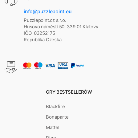
info@puzzlepoint.eu
Puzzlepoint.cz s.r.o.
Husovo náměstí 50, 339 01 Klatovy
IČO: 03252175
Republika Czeska
GRY BESTSELLERÓW
Blackfire
Bonaparte
Mattel
Dino