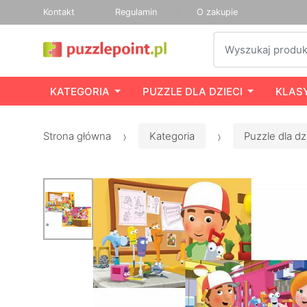
Kontakt
Regulamin
O zakupie
Szukaj
KATEGORIA
PUZZLE DLA DZIECI
KLAS
Strona główna
Kategoria
Puzzle dla dz