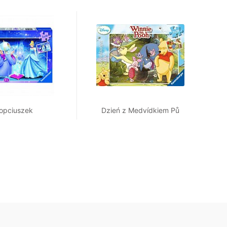
opciuszek
Dzień z Medvídkiem Pů