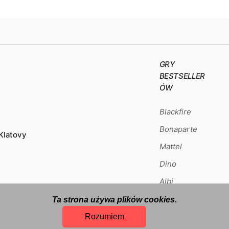
GRY
BESTSELLER
ÓW
Blackfire
Bonaparte
Klatovy
Mattel
Dino
Albi
Ta strona używa plików cookies.
Rozumiem