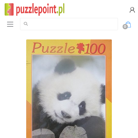
Szukaj:
0