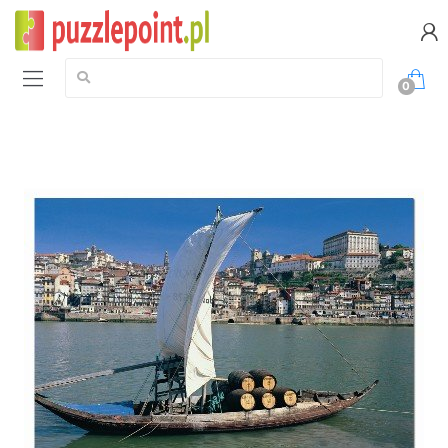
Szukaj:
0