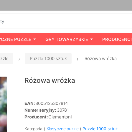
YCZNE PUZZLE
GRY TOWARZYSKIE
PRODUCENCI
zzle
Puzzle 1000 sztuk
Różowa wróżka
Różowa wróżka
EAN:
8005125307814
Numer seryjny:
30781
Producent:
Clementoni
Kategoria
Klasyczne puzzle
Puzzle 1000 sztuk