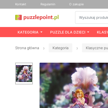
Kontakt
Regulamin
O zakupie
Szukaj
KATEGORIA
PUZZLE DLA DZIECI
KLAS
Strona główna
Kategoria
Klasyczne pu