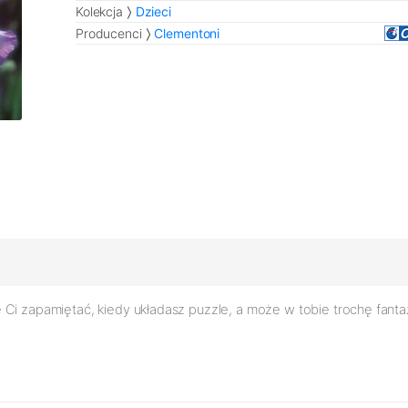
Kolekcja
Dzieci
Producenci
Clementoni
 Ci zapamiętać, kiedy układasz puzzle, a może w tobie trochę fant