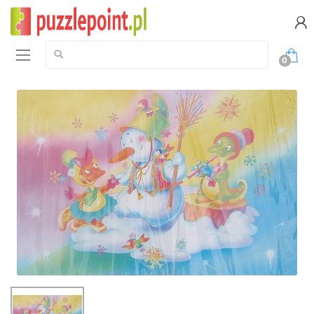
Szukaj:
0