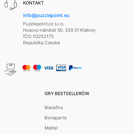
KONTAKT
info@puzzlepoint.eu
Puzzlepoint.cz s.r.o.
Husovo náměstí 50, 339 01 Klatovy
IČO: 03252175
Republika Czeska
GRY BESTSELLERÓW
Blackfire
Bonaparte
Mattel