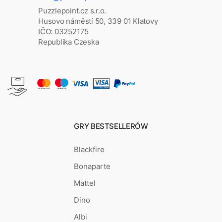
Puzzlepoint.cz s.r.o.
Husovo náměstí 50, 339 01 Klatovy
IČO: 03252175
Republika Czeska
GRY BESTSELLERÓW
Blackfire
Bonaparte
Mattel
Dino
Albi