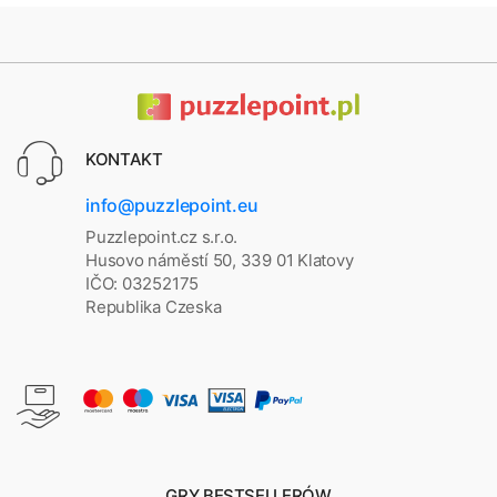
KONTAKT
info@puzzlepoint.eu
Puzzlepoint.cz s.r.o.
Husovo náměstí 50, 339 01 Klatovy
IČO: 03252175
Republika Czeska
GRY BESTSELLERÓW