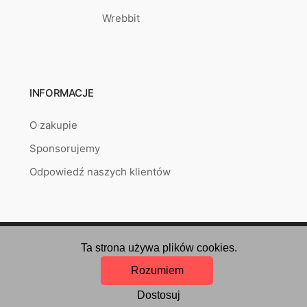
Wrebbit
INFORMACJE
O zakupie
Sponsorujemy
Odpowiedź naszych klientów
Copyright © 2026
puzzlepoint.pl
Created by
RETAILYS.
Ta strona używa plików cookies.
Rozumiem
Dostosuj