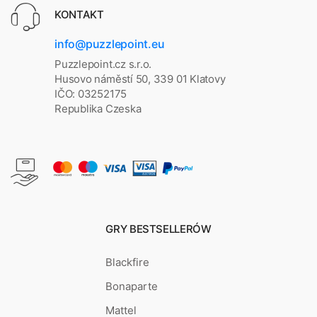
KONTAKT
info@puzzlepoint.eu
Puzzlepoint.cz s.r.o.
Husovo náměstí 50, 339 01 Klatovy
IČO: 03252175
Republika Czeska
GRY BESTSELLERÓW
Blackfire
Bonaparte
Mattel