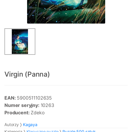
Virgin (Panna)
EAN:
5900511102635
Numer seryjny:
10263
Producent:
Zdeko
Autorzy
Kagaya
Kategoria
Klasyczne puzzle
Puzzle 500 sztuk