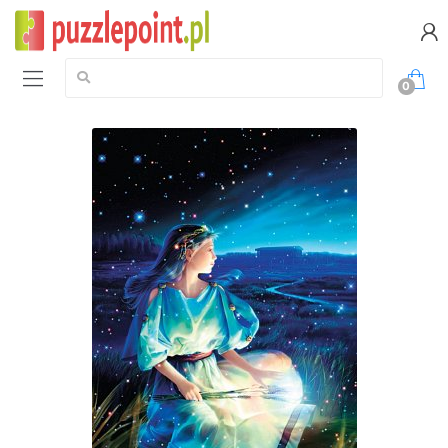
Szukaj:
0