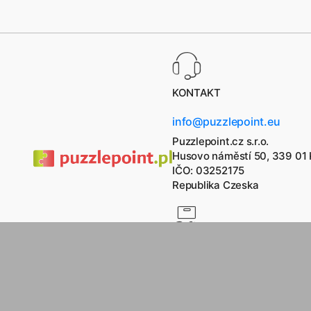
KONTAKT
info@puzzlepoint.eu
Puzzlepoint.cz s.r.o.
Husovo náměstí 50, 339 01 
IČO: 03252175
Republika Czeska
Copyright © 2026
puzzlepoint.pl