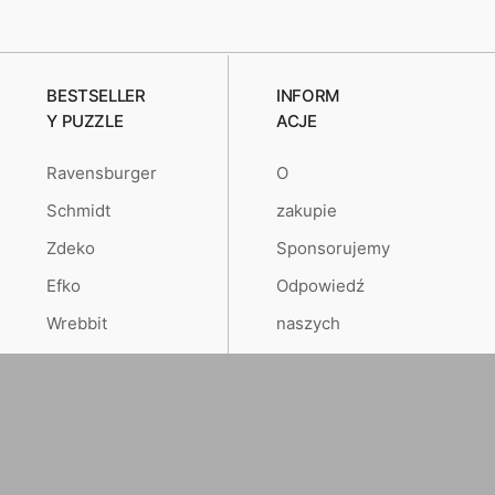
BESTSELLER
INFORM
Y PUZZLE
ACJE
Ravensburger
O
Schmidt
zakupie
Zdeko
Sponsorujemy
Efko
Odpowiedź
Wrebbit
naszych
klientów
Created by
RETAILYS.