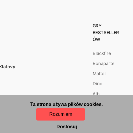
GRY
BESTSELLER
ÓW
Blackfire
Bonaparte
Klatovy
Mattel
Dino
Albi
Ta strona używa plików cookies.
Rozumiem
Dostosuj