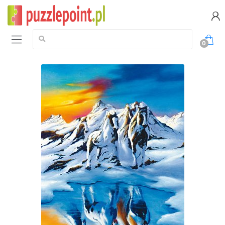
Szukaj:
0