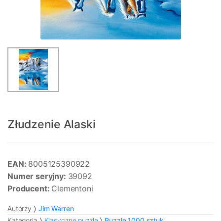
Złudzenie Alaski
EAN:
8005125390922
Numer seryjny:
39092
Producent:
Clementoni
Autorzy
Jim Warren
Kategoria
Klasyczne puzzle
Puzzle 1000 sztuk