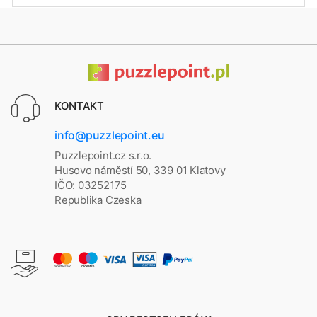
KONTAKT
info@puzzlepoint.eu
Puzzlepoint.cz s.r.o.
Husovo náměstí 50, 339 01 Klatovy
IČO: 03252175
Republika Czeska