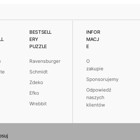
BESTSELL
INFOR
LL
ERY
MACJ
PUZZLE
E
O
e
Ravensburger
zakupie
te
Schmidt
Sponsorujemy
Zdeko
Odpowiedź
Efko
naszych
Wrebbit
klientów
osuj
Created by
RETAILYS.