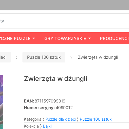
YCZNE PUZZLE
GRY TOWARZYSKIE
PRODUCENCI
ieci
Puzzle 100 sztuk
Zwierzęta w dżungli
Zwierzęta w dżungli
EAN:
8711597099019
Numer seryjny:
4099012
Kategoria
Puzzle dla dzieci
Puzzle 100 sztuk
Kolekcja
Bajki