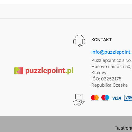
KONTAKT
info@puzzlepoint
Puzzlepoint.cz s.r.o.
Husovo náměstí 50,
Klatovy
IČO: 03252175
Republika Czeska
Ta stron
Copyright © 2026
puzzlepoint.pl