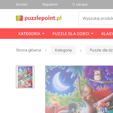
Kontakt
Regulamin
O zakupie
Szukaj
KATEGORIA
PUZZLE DLA DZIECI
KLAS
Strona główna
Kategoria
Puzzle dla dz