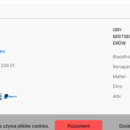
GRY
BESTSE
ERÓW
.eu
Blackfir
 339 01
Bonapar
Mattel
Dino
Albi
a używa plików cookies.
Rozumiem
Dost