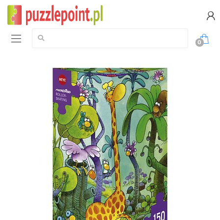
Szukaj:
0