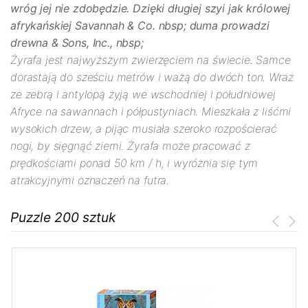
wróg jej nie zdobędzie. Dzięki długiej szyi jak królowej
afrykańskiej Savannah & Co. nbsp; duma prowadzi
drewna & Sons, Inc., nbsp;
Żyrafa jest najwyższym zwierzęciem na świecie. Samce
dorastają do sześciu metrów i ważą do dwóch ton. Wraz
ze zebrą i antylopą żyją we wschodniej i południowej
Afryce na sawannach i półpustyniach. Mieszkała z liśćmi
wysokich drzew, a pijąc musiała szeroko rozpościerać
nogi, by sięgnąć ziemi. Żyrafa może pracować z
prędkościami ponad 50 km / h, i wyróżnia się tym
atrakcyjnymi oznaczeń na futra.
Puzzle 200 sztuk