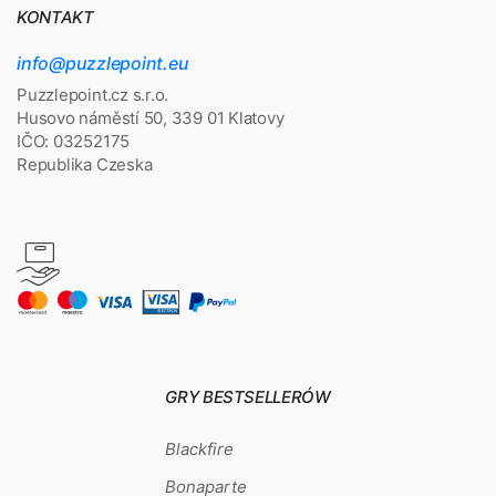
KONTAKT
info@puzzlepoint.eu
Puzzlepoint.cz s.r.o.
Husovo náměstí 50, 339 01 Klatovy
IČO: 03252175
Republika Czeska
GRY BESTSELLERÓW
Blackfire
Bonaparte