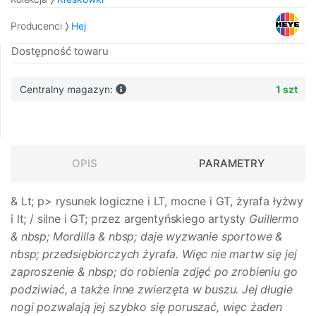
Producenci
Hej
Dostępność towaru
Centralny magazyn:
1 szt
OPIS
PARAMETRY
& Lt; p> rysunek logiczne i LT, mocne i GT, żyrafa łyżwy
i lt; / silne i GT; przez argentyńskiego artysty
Guillermo
& nbsp; Mordilla
& nbsp; daje wyzwanie sportowe &
nbsp; przedsiębiorczych żyrafa. Więc nie martw się jej
zaproszenie & nbsp; do robienia zdjęć po zrobieniu go
podziwiać, a także inne zwierzęta w buszu. Jej długie
nogi pozwalają jej szybko się poruszać, więc żaden