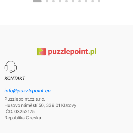
KONTAKT
info@puzzlepoint.eu
Puzzlepoint.cz s.r.o.
Husovo náměstí 50, 339 01 Klatovy
IČO: 03252175
Republika Czeska