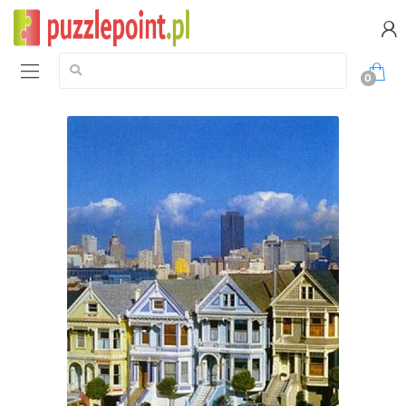
Szukaj:
0