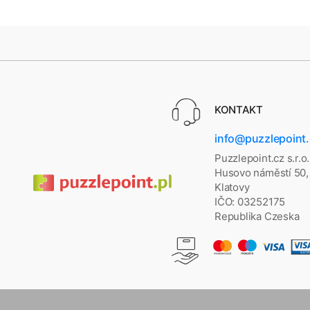
KONTAKT
info@puzzlepoint
Puzzlepoint.cz s.r.o.
Husovo náměstí 50,
Klatovy
IČO: 03252175
Republika Czeska