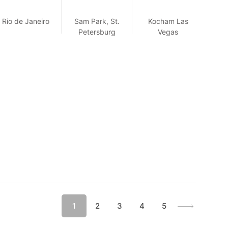
Rio de Janeiro
Sam Park, St.
Kocham Las
Petersburg
Vegas
Tropez
1
2
3
4
5