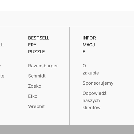
BESTSELL
INFOR
LL
ERY
MACJ
PUZZLE
E
O
e
Ravensburger
zakupie
te
Schmidt
Sponsorujemy
Zdeko
Odpowiedź
Efko
naszych
Wrebbit
klientów