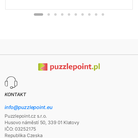
KONTAKT
info@puzzlepoint.eu
Puzzlepoint.cz s.r.o.
Husovo náměstí 50, 339 01 Klatovy
IČO: 03252175
Republika Czeska