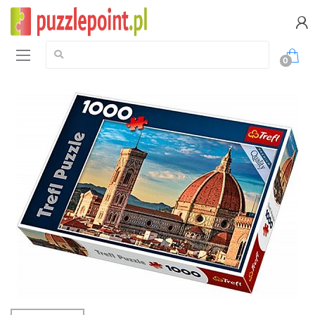
Szukaj:
0