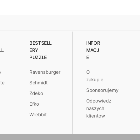
BESTSELL
INFOR
LL
ERY
MACJ
PUZZLE
E
O
e
Ravensburger
zakupie
te
Schmidt
Sponsorujemy
Zdeko
Odpowiedź
Efko
naszych
Wrebbit
klientów