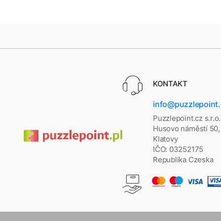
KONTAKT
info@puzzlepoint
Puzzlepoint.cz s.r.o.
Husovo náměstí 50,
Klatovy
IČO: 03252175
Republika Czeska