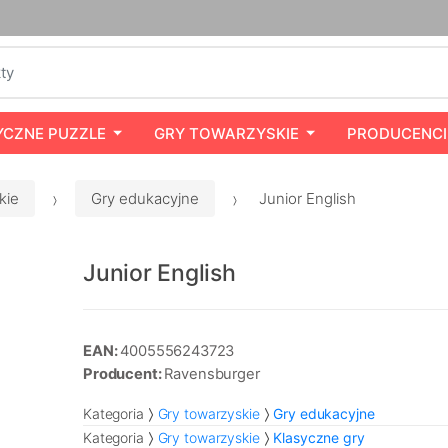
YCZNE PUZZLE
GRY TOWARZYSKIE
PRODUCENCI
kie
Gry edukacyjne
Junior English
Junior English
EAN:
4005556243723
Producent:
Ravensburger
Kategoria
Gry towarzyskie
Gry edukacyjne
Kategoria
Gry towarzyskie
Klasyczne gry