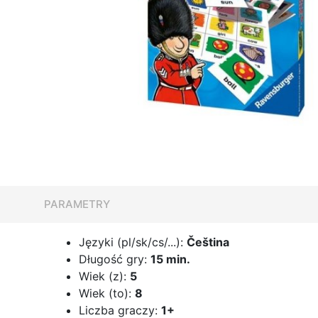
PARAMETRY
Języki (pl/sk/cs/...):
Čeština
Długość gry:
15 min.
Wiek (z):
5
Wiek (to):
8
Liczba graczy:
1+