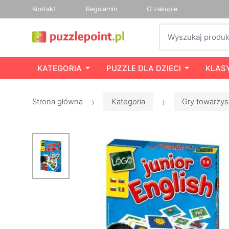
Kontakt
Regulamin
O zakupie
Szukaj
KATEGORIA
PUZZLE DLA DZIECI
KLAS
Strona główna
Kategoria
Gry towarzys