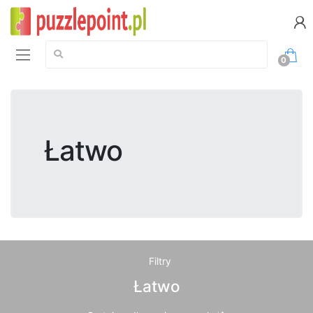
Szukaj:
0
Łatwo
Filtry
Łatwo