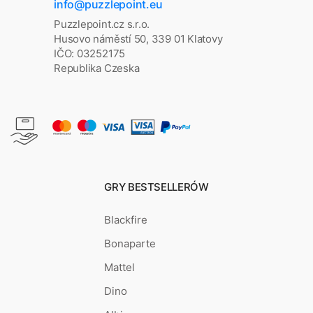
info@puzzlepoint.eu
Puzzlepoint.cz s.r.o.
Husovo náměstí 50, 339 01 Klatovy
IČO: 03252175
Republika Czeska
GRY BESTSELLERÓW
Blackfire
Bonaparte
Mattel
Dino