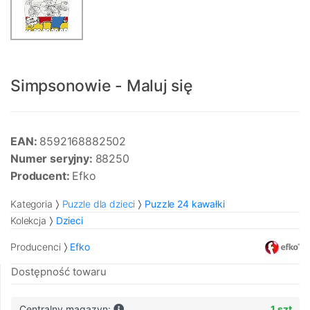
Simpsonowie - Maluj się
EAN:
8592168882502
Numer seryjny:
88250
Producent:
Efko
Kategoria
Puzzle dla dzieci
Puzzle 24 kawałki
Kolekcja
Dzieci
Producenci
Efko
Dostępność towaru
Centralny magazyn:
1 szt