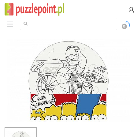
Szukaj:
0