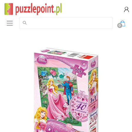
Szukaj:
0