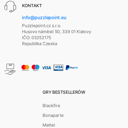
KONTAKT
info@puzzlepoint.eu
Puzzlepoint.cz s.r.o.
Husovo náměstí 50, 339 01 Klatovy
IČO: 03252175
Republika Czeska
GRY BESTSELLERÓW
Blackfire
Bonaparte
Mattel