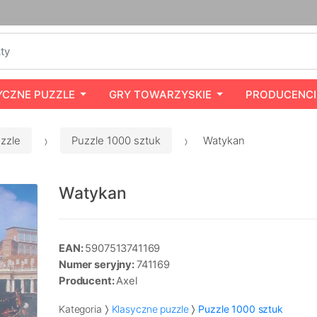
YCZNE PUZZLE
GRY TOWARZYSKIE
PRODUCENCI
zzle
Puzzle 1000 sztuk
Watykan
Watykan
EAN:
5907513741169
Numer seryjny:
741169
Producent:
Axel
Kategoria
Klasyczne puzzle
Puzzle 1000 sztuk