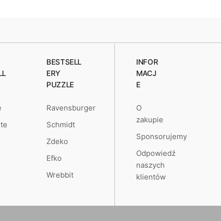
BESTSELL
INFOR
LL
ERY
MACJ
PUZZLE
E
O
e
Ravensburger
zakupie
te
Schmidt
Sponsorujemy
Zdeko
Odpowiedź
Efko
naszych
Wrebbit
klientów