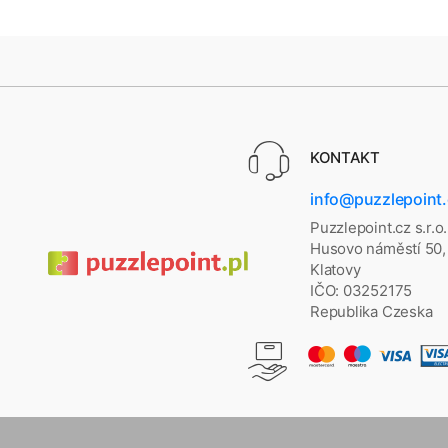
KONTAKT
info@puzzlepoint
Puzzlepoint.cz s.r.o.
Husovo náměstí 50,
Klatovy
IČO: 03252175
Republika Czeska