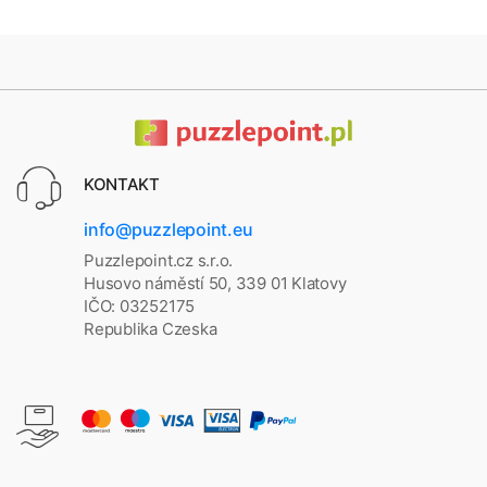
KONTAKT
info@puzzlepoint.eu
Puzzlepoint.cz s.r.o.
Husovo náměstí 50, 339 01 Klatovy
IČO: 03252175
Republika Czeska