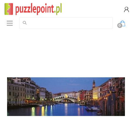
Szukaj:
0