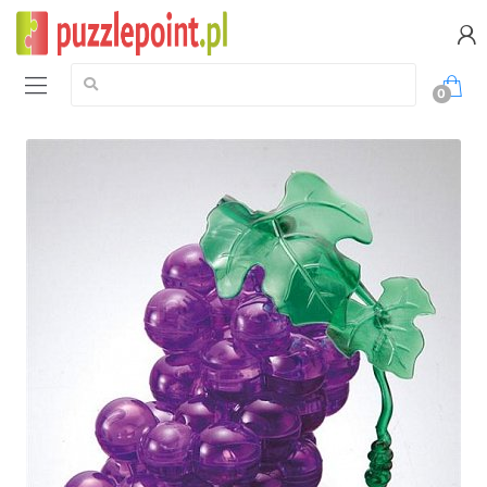
Szukaj:
0