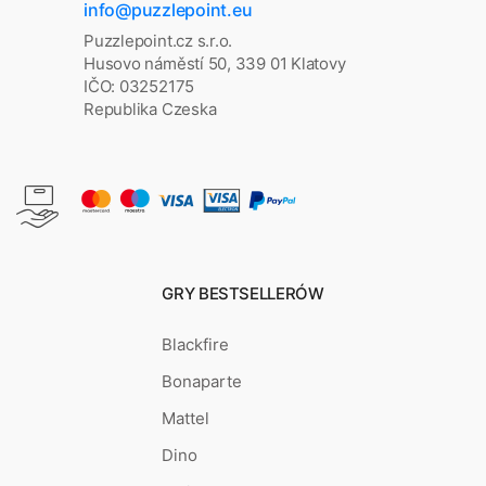
info@puzzlepoint.eu
Puzzlepoint.cz s.r.o.
Husovo náměstí 50, 339 01 Klatovy
IČO: 03252175
Republika Czeska
GRY BESTSELLERÓW
Blackfire
Bonaparte
Mattel
Dino